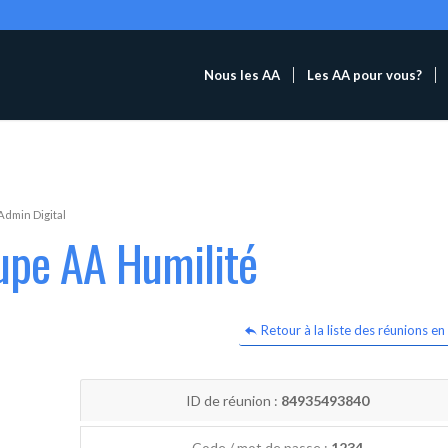
Nous les AA
Les AA pour vous?
Admin Digital
upe AA Humilité
Retour à la liste des réunions en 
ID de réunion :
84935493840
Code / mot de passe :
1234