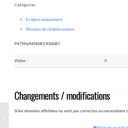
Catégories
En ligne uniquement
Réunion de rétablissement
P47396/M34087/R34087
Visites :
0
Changements / modifications
Si les données affichées ne sont pas correctes ou nécessitent d'
AA Humilité (semaine)
Envoyer un mail a