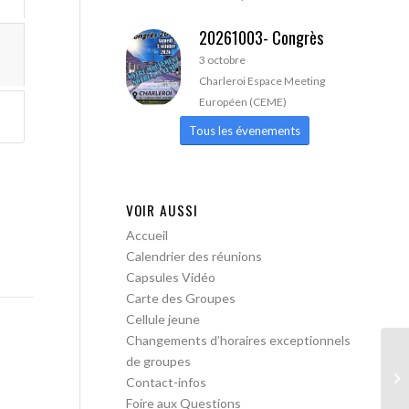
20261003- Congrès
3 octobre
Charleroi Espace Meeting
Européen (CEME)
Tous les évenements
VOIR AUSSI
Accueil
Calendrier des réunions
Capsules Vidéo
Carte des Groupes
Cellule jeune
Changements d’horaires exceptionnels
de groupes
AA
Contact-infos
Foire aux Questions