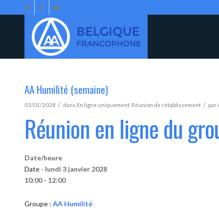
AA Humilité (semaine)
/
/
03/01/2028
dans
En ligne uniquement
,
Réunion de rétablissement
par
Réunion en ligne du gro
Date/heure
Date -
lundi 3 janvier 2028
10:00 - 12:00
Groupe :
AA Humilité