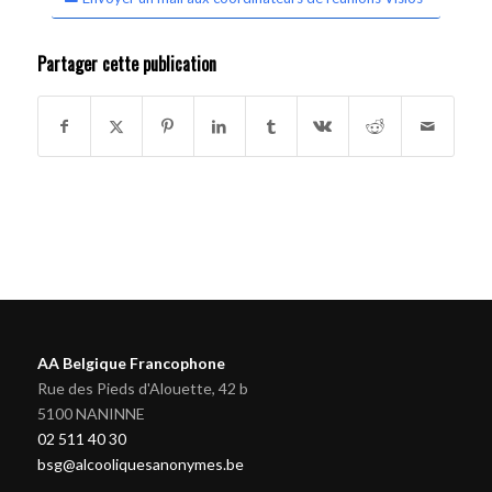
Partager cette publication
AA Belgique Francophone
Rue des Pieds d'Alouette, 42 b
5100 NANINNE
02 511 40 30
bsg@alcooliquesanonymes.be