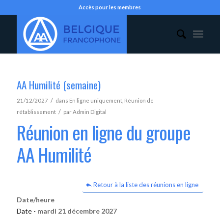
Accès pour les membres
AA Humilité (semaine)
/
21/12/2027
dans
En ligne uniquement
,
Réunion de
/
rétablissement
par
Admin Digital
Réunion en ligne du groupe
AA Humilité
Retour à la liste des réunions en ligne
Date/heure
Date -
mardi 21 décembre 2027