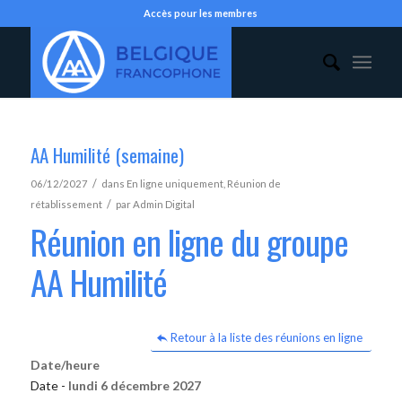
Accès pour les membres
AA Humilité (semaine)
/
06/12/2027
dans
En ligne uniquement
,
Réunion de
/
rétablissement
par
Admin Digital
Réunion en ligne du groupe
AA Humilité
Retour à la liste des réunions en ligne
Date/heure
Date -
lundi 6 décembre 2027