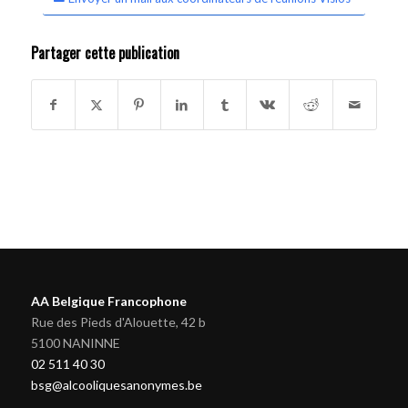
Partager cette publication
AA Belgique Francophone
Rue des Pieds d'Alouette, 42 b
5100 NANINNE
02 511 40 30
bsg@alcooliquesanonymes.be