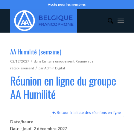
Accès pour les membres
AA Humilité (semaine)
/
02/12/2027
dans
En ligne uniquement
,
Réunion de
/
rétablissement
par
Admin Digital
Réunion en ligne du groupe
AA Humilité
Retour à la liste des réunions en ligne
Date/heure
Date -
jeudi 2 décembre 2027