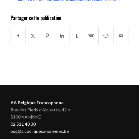
Partager cette publication
AA Belgique Francophone
Rue des Pieds d'Alouette, 42 b
5100 NANINNE
02 511 40 30
bsg@alcooliquesanonymes.be