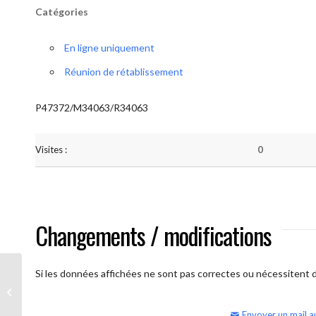
Catégories
En ligne uniquement
Réunion de rétablissement
P47372/M34063/R34063
Visites :
0
Changements / modifications
Si les données affichées ne sont pas correctes ou nécessitent d'
AA Humilité (semaine)
Envoyer un mail a