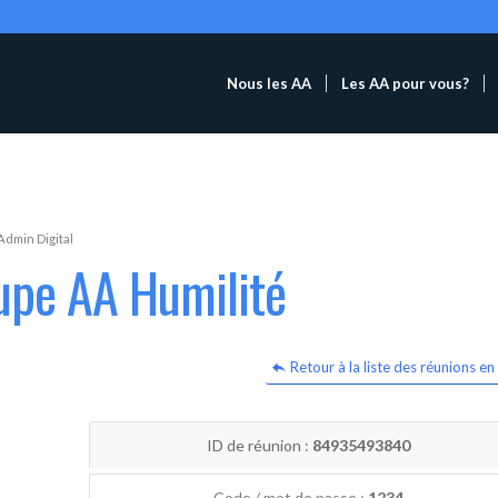
Nous les AA
Les AA pour vous?
Admin Digital
upe AA Humilité
Retour à la liste des réunions en 
ID de réunion :
84935493840
Code / mot de passe :
1234