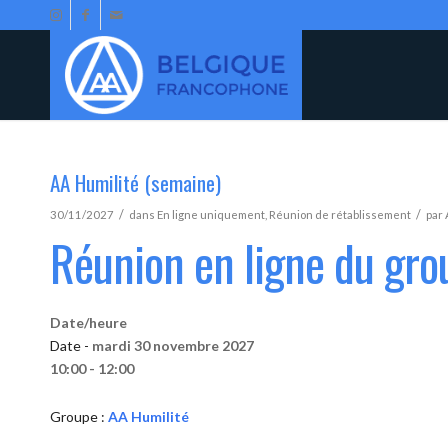
AA Humilité (semaine)
/
/
30/11/2027
dans
En ligne uniquement
,
Réunion de rétablissement
par
Réunion en ligne du gro
Date/heure
Date -
mardi 30 novembre 2027
10:00 - 12:00
Groupe :
AA Humilité