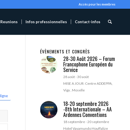
Accès pour les membres
Reunions
Infos professionnelles
Contact-infos
ÉVÈNEMENTS ET CONGRÈS
28-30 Août 2026 – Forum
Francophone Européen du
Service
28 août
-
30 août
MISE A JOUR: Centre ADDEPPA,
Vigy , Moselle
ligne
18-20 septembre 2026
-8th Internationale – AA
Ardennes Conventions
18 septembre
-
20 septembre
Hotel Vayamundo Houffalize