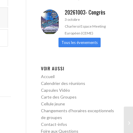
20261003- Congrès
3 octobre
Charleroi Espace Meeting
Européen (CEME)
Tous les évenements
VOIR AUSSI
Accueil
Calendrier des réunions
Capsules Vidéo
Carte des Groupes
Cellule jeune
Changements d’horaires exceptionnels
de groupes
AA
Contact-infos
Foire aux Questions