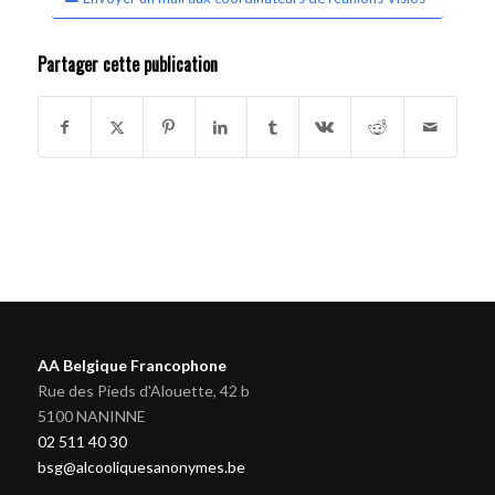
Partager cette publication
AA Belgique Francophone
Rue des Pieds d'Alouette, 42 b
5100 NANINNE
02 511 40 30
bsg@alcooliquesanonymes.be