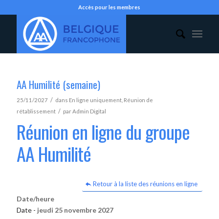
Accès pour les membres
AA Humilité (semaine)
/
25/11/2027
dans
En ligne uniquement
,
Réunion de
/
rétablissement
par
Admin Digital
Réunion en ligne du groupe
AA Humilité
Retour à la liste des réunions en ligne
Date/heure
Date -
jeudi 25 novembre 2027