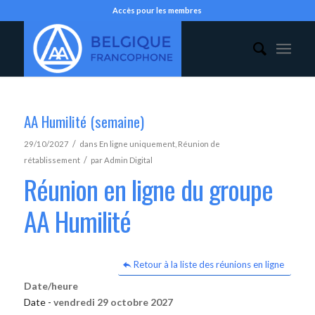
Accès pour les membres
AA Humilité (semaine)
/
29/10/2027
dans
En ligne uniquement
,
Réunion de
/
rétablissement
par
Admin Digital
Réunion en ligne du groupe
AA Humilité
Retour à la liste des réunions en ligne
Date/heure
Date -
vendredi 29 octobre 2027