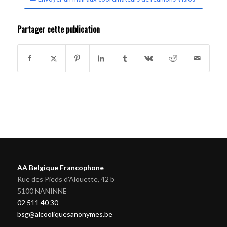
Partager cette publication
AA Belgique Francophone
Rue des Pieds d'Alouette, 42 b
5100 NANINNE
02 511 40 30
bsg@alcooliquesanonymes.be