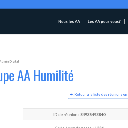
Nous les AA
Les AA pour vous?
Admin Digital
upe AA Humilité
Retour à la liste des réunions en 
ID de réunion :
84935493840
Code / mot de passe :
1234