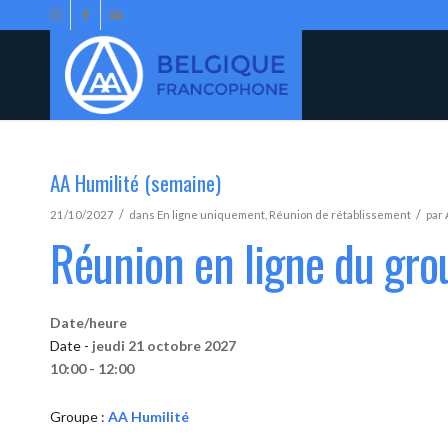
AA Humilité (semaine)
/
/
21/10/2027
dans
En ligne uniquement
,
Réunion de rétablissement
par
Réunion en ligne du gro
Date/heure
Date -
jeudi 21 octobre 2027
10:00 - 12:00
Groupe :
AA Humilité