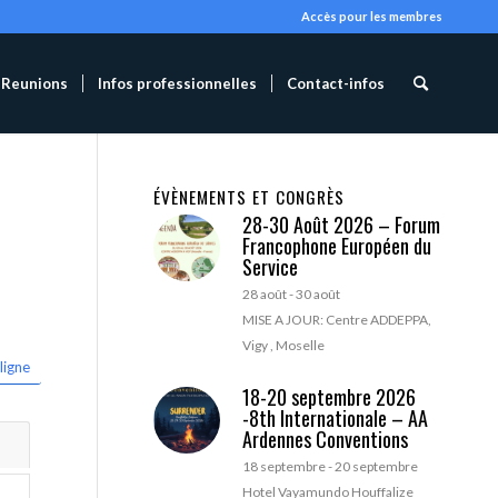
Accès pour les membres
Reunions
Infos professionnelles
Contact-infos
ÉVÈNEMENTS ET CONGRÈS
28-30 Août 2026 – Forum
Francophone Européen du
Service
28 août
-
30 août
MISE A JOUR: Centre ADDEPPA,
Vigy , Moselle
ligne
18-20 septembre 2026
-8th Internationale – AA
Ardennes Conventions
18 septembre
-
20 septembre
Hotel Vayamundo Houffalize