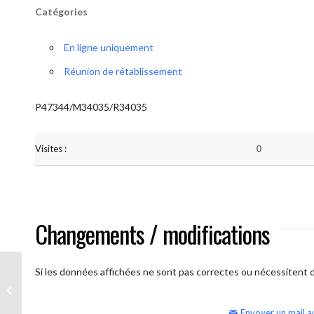
Catégories
En ligne uniquement
Réunion de rétablissement
P47344/M34035/R34035
Visites :
0
Changements / modifications
Si les données affichées ne sont pas correctes ou nécessitent d'
AA Humilité (semaine)
Envoyer un mail a