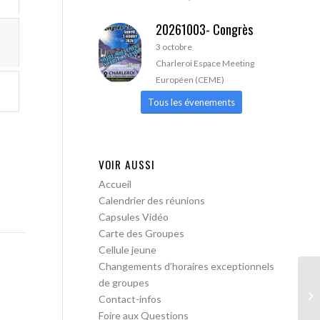
20261003- Congrès
3 octobre
Charleroi Espace Meeting
Européen (CEME)
Tous les évenements
VOIR AUSSI
Accueil
Calendrier des réunions
Capsules Vidéo
Carte des Groupes
Cellule jeune
Changements d’horaires exceptionnels
de groupes
AA
Contact-infos
Foire aux Questions