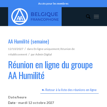
Accès pour les membres
AA Humilité (semaine)
/
12/10/2027
dans
En ligne uniquement
,
Réunion de
/
rétablissement
par
Admin Digital
Réunion en ligne du groupe
AA Humilité
Retour à la liste des réunions en ligne
Date/heure
Date -
mardi 12 octobre 2027