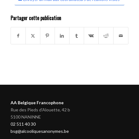
Partager cette publication
AA Belgique Francophone
Rue des Pieds d'Alouette, 42 b
5100 NANINNE
02 511 40 30
bsg@alcooliquesanonymes.be