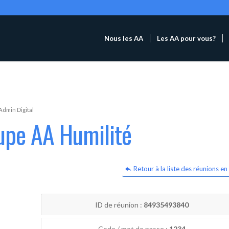
Nous les AA
Les AA pour vous?
Admin Digital
upe AA Humilité
Retour à la liste des réunions en 
ID de réunion :
84935493840
Code / mot de passe :
1234