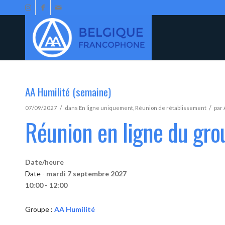
AA Humilité (semaine)
/
/
07/09/2027
dans
En ligne uniquement
,
Réunion de rétablissement
par
Réunion en ligne du gro
Date/heure
Date -
mardi 7 septembre 2027
10:00 - 12:00
Groupe :
AA Humilité