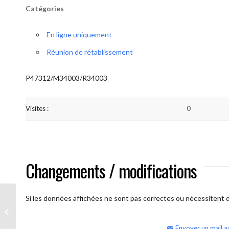
Catégories
En ligne uniquement
Réunion de rétablissement
P47312/M34003/R34003
Visites :
0
Changements / modifications
Si les données affichées ne sont pas correctes ou nécessitent d'
AA Humilité (semaine)
Envoyer un mail a