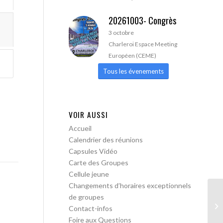
20261003- Congrès
3 octobre
Charleroi Espace Meeting
Européen (CEME)
Tous les évenements
VOIR AUSSI
Accueil
Calendrier des réunions
Capsules Vidéo
Carte des Groupes
Cellule jeune
Changements d’horaires exceptionnels
de groupes
AA
Contact-infos
Foire aux Questions