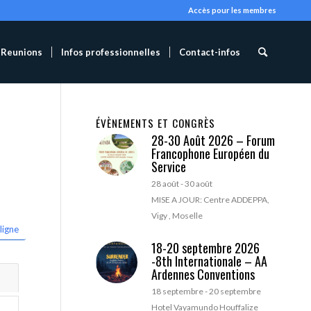
Accès pour les membres
Reunions
Infos professionnelles
Contact-infos
ÉVÈNEMENTS ET CONGRÈS
28-30 Août 2026 – Forum
Francophone Européen du
Service
28 août
-
30 août
MISE A JOUR: Centre ADDEPPA,
Vigy , Moselle
ligne
18-20 septembre 2026
-8th Internationale – AA
Ardennes Conventions
18 septembre
-
20 septembre
Hotel Vayamundo Houffalize