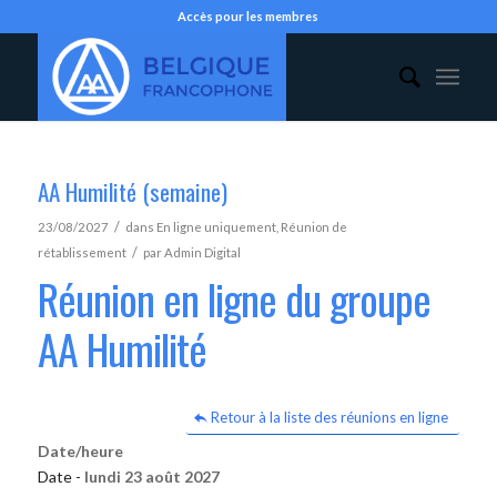
Accès pour les membres
AA Humilité (semaine)
/
23/08/2027
dans
En ligne uniquement
,
Réunion de
/
rétablissement
par
Admin Digital
Réunion en ligne du groupe
AA Humilité
Retour à la liste des réunions en ligne
Date/heure
Date -
lundi 23 août 2027