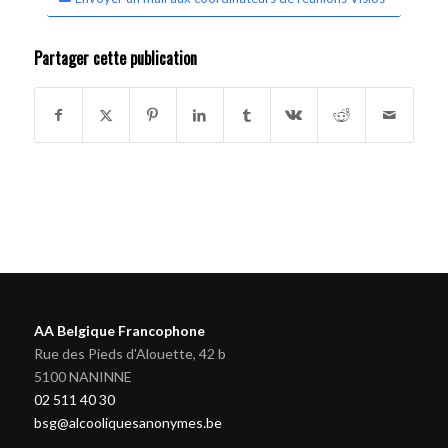
Partager cette publication
AA Belgique Francophone
Rue des Pieds d'Alouette, 42 b
5100 NANINNE
02 511 40 30
bsg@alcooliquesanonymes.be