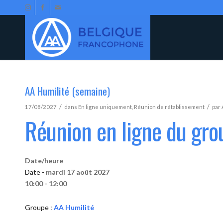
AA Humilité (semaine)
/
/
17/08/2027
dans
En ligne uniquement
,
Réunion de rétablissement
par
Réunion en ligne du gro
Date/heure
Date -
mardi 17 août 2027
10:00 - 12:00
Groupe :
AA Humilité