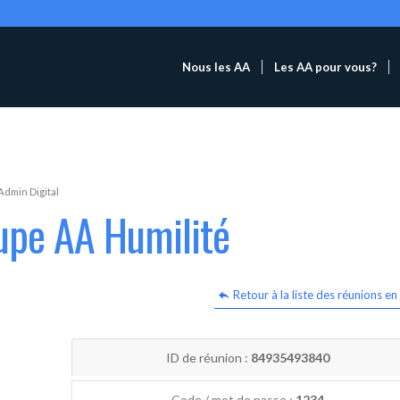
Nous les AA
Les AA pour vous?
Admin Digital
upe AA Humilité
Retour à la liste des réunions en 
ID de réunion :
84935493840
Code / mot de passe :
1234