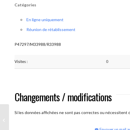
Catégories
En ligne uniquement
Réunion de rétablissement
P47297/M33988/R33988
Visites :
0
Changements / modifications
Si les données affichées ne sont pas correctes ou nécessitent d'
AA Humilité (semaine)
Envoyer un mail a