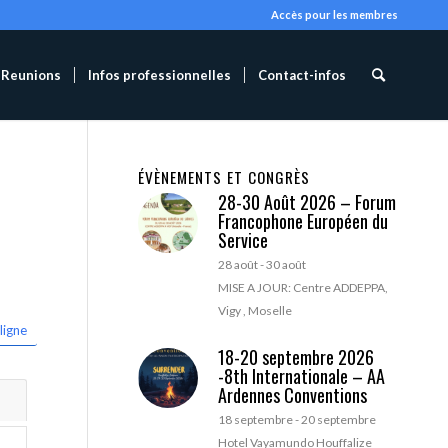
Accès pour les membres
Reunions
Infos professionnelles
Contact-infos
ÉVÈNEMENTS ET CONGRÈS
28-30 Août 2026 – Forum
Francophone Européen du
Service
28 août
-
30 août
MISE A JOUR: Centre ADDEPPA,
Vigy , Moselle
ligne
18-20 septembre 2026
-8th Internationale – AA
Ardennes Conventions
18 septembre
-
20 septembre
Hotel Vayamundo Houffalize