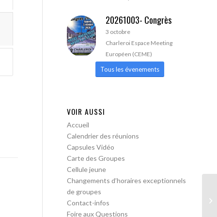
20261003- Congrès
3 octobre
Charleroi Espace Meeting
Européen (CEME)
Tous les évenements
VOIR AUSSI
Accueil
Calendrier des réunions
Capsules Vidéo
Carte des Groupes
Cellule jeune
Changements d’horaires exceptionnels
de groupes
AA
Contact-infos
Foire aux Questions