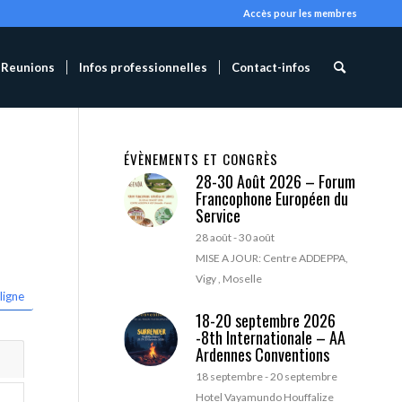
Accès pour les membres
Reunions
Infos professionnelles
Contact-infos
ÉVÈNEMENTS ET CONGRÈS
28-30 Août 2026 – Forum
Francophone Européen du
Service
28 août
-
30 août
MISE A JOUR: Centre ADDEPPA,
Vigy , Moselle
ligne
18-20 septembre 2026
-8th Internationale – AA
Ardennes Conventions
18 septembre
-
20 septembre
Hotel Vayamundo Houffalize