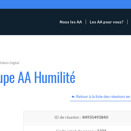
Nous les AA
Les AA pour vous?
Admin Digital
upe AA Humilité
Retour à la liste des réunions en 
ID de réunion :
84935493840
Code / mot de passe :
1234