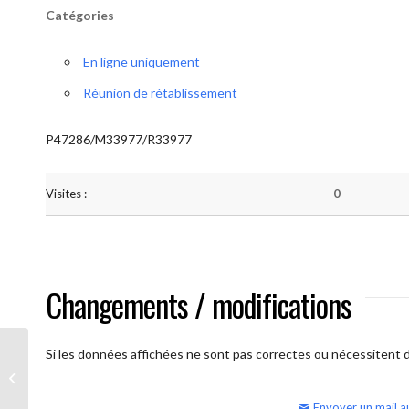
Catégories
En ligne uniquement
Réunion de rétablissement
P47286/M33977/R33977
Visites :
0
Changements / modifications
Si les données affichées ne sont pas correctes ou nécessitent d'
AA Humilité (semaine)
Envoyer un mail a