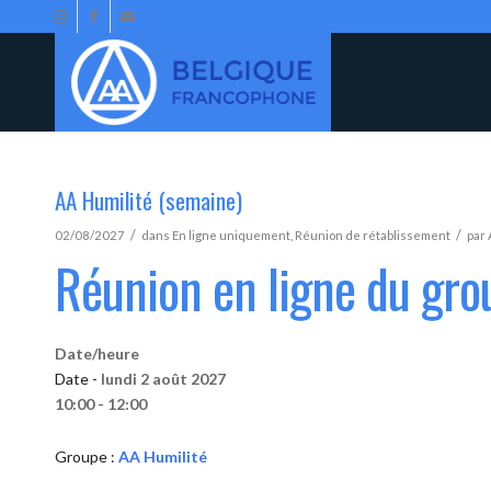
AA Humilité (semaine)
/
/
02/08/2027
dans
En ligne uniquement
,
Réunion de rétablissement
par
Réunion en ligne du gro
Date/heure
Date -
lundi 2 août 2027
10:00 - 12:00
Groupe :
AA Humilité