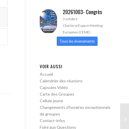
20261003- Congrès
3 octobre
Charleroi Espace Meeting
Européen (CEME)
Tous les évenements
VOIR AUSSI
Accueil
Calendrier des réunions
Capsules Vidéo
Carte des Groupes
Cellule jeune
Changements d’horaires exceptionnels
de groupes
AA
Contact-infos
Foire aux Questions