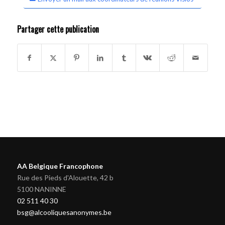
Partager cette publication
AA Belgique Francophone
Rue des Pieds d'Alouette, 42 b
5100 NANINNE
02 511 40 30
bsg@alcooliquesanonymes.be