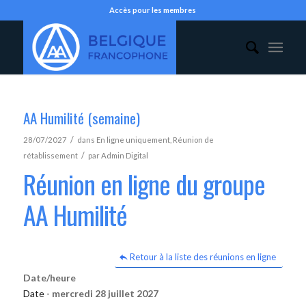
Accès pour les membres
AA Humilité (semaine)
/
28/07/2027
dans
En ligne uniquement
,
Réunion de
/
rétablissement
par
Admin Digital
Réunion en ligne du groupe
AA Humilité
Retour à la liste des réunions en ligne
Date/heure
Date -
mercredi 28 juillet 2027