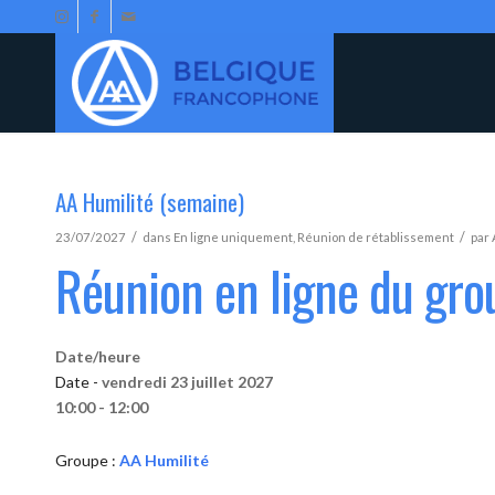
AA Humilité (semaine)
/
/
23/07/2027
dans
En ligne uniquement
,
Réunion de rétablissement
par
Réunion en ligne du gro
Date/heure
Date -
vendredi 23 juillet 2027
10:00 - 12:00
Groupe :
AA Humilité