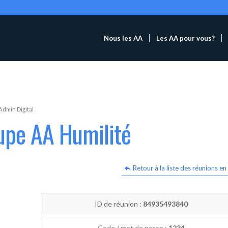
Nous les AA
Les AA pour vous?
Admin Digital
upe AA Humilité
Retour à la liste des réunions en 
ID de réunion :
84935493840
Code / mot de passe :
1234