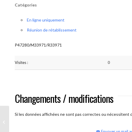
Catégories
En ligne uniquement
Réunion de rétablissement
P47280/M33971/R33971
Visites :
0
Changements / modifications
Si les données affichées ne sont pas correctes ou nécessitent d'
AA Humilité (semaine)
Envoyer un mail a