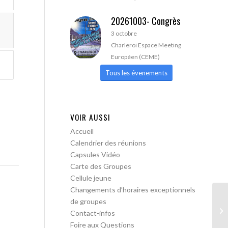
20261003- Congrès
3 octobre
Charleroi Espace Meeting
Européen (CEME)
Tous les évenements
VOIR AUSSI
Accueil
Calendrier des réunions
Capsules Vidéo
Carte des Groupes
Cellule jeune
Changements d’horaires exceptionnels
de groupes
AA
Contact-infos
Foire aux Questions