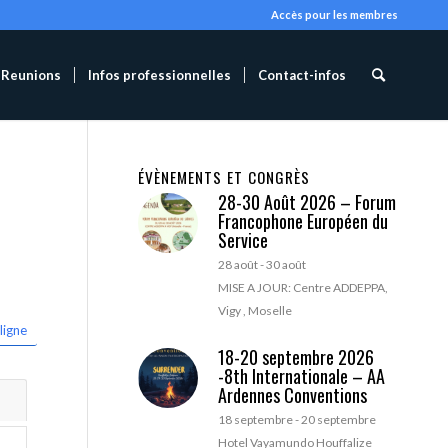
Accès pour les membres
Reunions
Infos professionnelles
Contact-infos
ÉVÈNEMENTS ET CONGRÈS
28-30 Août 2026 – Forum
Francophone Européen du
Service
28 août
-
30 août
MISE A JOUR: Centre ADDEPPA,
Vigy , Moselle
ligne
18-20 septembre 2026
-8th Internationale – AA
Ardennes Conventions
18 septembre
-
20 septembre
Hotel Vayamundo Houffalize