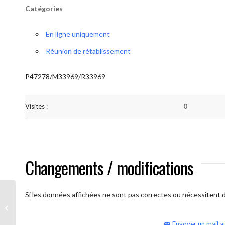
Catégories
En ligne uniquement
Réunion de rétablissement
P47278/M33969/R33969
Visites :
0
Changements / modifications
Si les données affichées ne sont pas correctes ou nécessitent d'
AA Humilité (semaine)
Envoyer un mail a