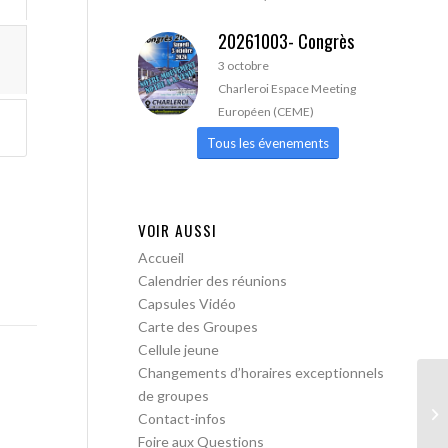
20261003- Congrès
3 octobre
Charleroi Espace Meeting
Européen (CEME)
Tous les évenements
VOIR AUSSI
Accueil
Calendrier des réunions
Capsules Vidéo
Carte des Groupes
Cellule jeune
Changements d’horaires exceptionnels
de groupes
AA
Contact-infos
Foire aux Questions