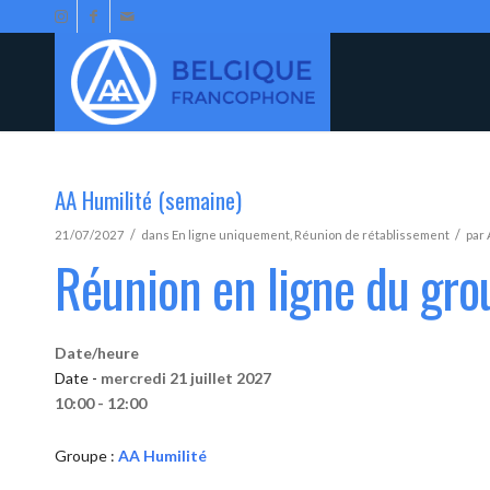
AA Humilité (semaine)
/
/
21/07/2027
dans
En ligne uniquement
,
Réunion de rétablissement
par
Réunion en ligne du gro
Date/heure
Date -
mercredi 21 juillet 2027
10:00 - 12:00
Groupe :
AA Humilité