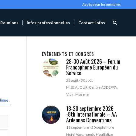
Accès pour les membres
Reunions
Infos professionnelles
Contact-infos
ÉVÈNEMENTS ET CONGRÈS
28-30 Août 2026 – Forum
Francophone Européen du
Service
28 août
-
30 août
MISE A JOUR: Centre ADDEPPA,
Vigy , Moselle
ligne
18-20 septembre 2026
-8th Internationale – AA
Ardennes Conventions
18 septembre
-
20 septembre
Hotel Vayamundo Houffalize