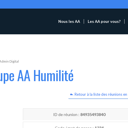
Nous les AA
Les AA pour vous?
Admin Digital
upe AA Humilité
Retour à la liste des réunions en 
ID de réunion :
84935493840
Code / mot de passe :
1234