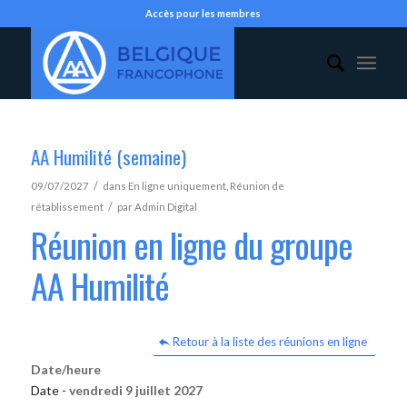
Accès pour les membres
AA Humilité (semaine)
/
09/07/2027
dans
En ligne uniquement
,
Réunion de
/
rétablissement
par
Admin Digital
Réunion en ligne du groupe
AA Humilité
Retour à la liste des réunions en ligne
Date/heure
Date -
vendredi 9 juillet 2027