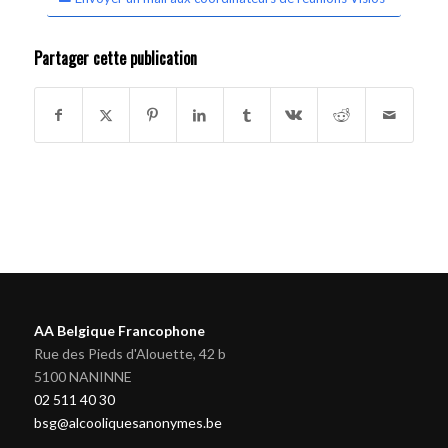
Partager cette publication
AA Belgique Francophone
Rue des Pieds d'Alouette, 42 b
5100 NANINNE
02 511 40 30
bsg@alcooliquesanonymes.be