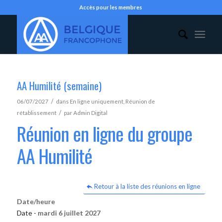
Accès pour les membres
AA Humilité (semaine)
/
06/07/2027
dans
En ligne uniquement
,
Réunion de
/
rétablissement
par
Admin Digital
Réunion en ligne du groupe
AA Humilité
Retour à la liste des réunions en ligne
Date/heure
Date -
mardi 6 juillet 2027