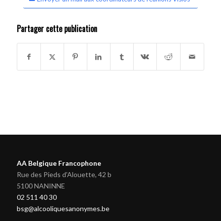
Partager cette publication
AA Belgique Francophone
Rue des Pieds d'Alouette, 42 b
5100 NANINNE
02 511 40 30
bsg@alcooliquesanonymes.be