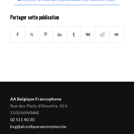
Partager cette publication
AA Belgique Francophone
Rue des Pieds d'Alouette, 42 b
5100 NANINNE
02 511 40 30
bsg@alcooliquesanonymes.be