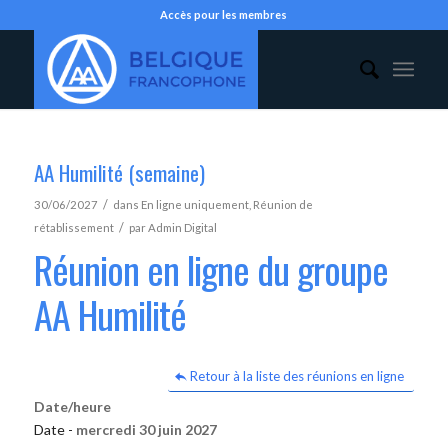
Accès pour les membres
AA Humilité (semaine)
/
30/06/2027
dans
En ligne uniquement
,
Réunion de
/
rétablissement
par
Admin Digital
Réunion en ligne du groupe
AA Humilité
Retour à la liste des réunions en ligne
Date/heure
Date -
mercredi 30 juin 2027