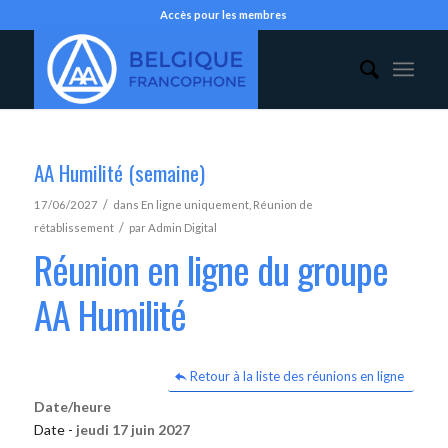
Accès pour les membres
AA Humilité (semaine)
/
17/06/2027
dans
En ligne uniquement
,
Réunion de
/
rétablissement
par
Admin Digital
Réunion en ligne du groupe
AA Humilité
Retour à la liste des réunions en ligne
Date/heure
Date -
jeudi 17 juin 2027