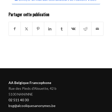
Partager cette publication
AA Belgique Francophone
Rue des Pieds d'Alouette, 42 b
5100 NANINNE
02 511 40 30
bsg@alcooliquesanonymes.be