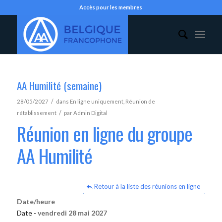
Accès pour les membres
AA Humilité (semaine)
/
28/05/2027
dans
En ligne uniquement
,
Réunion de
/
rétablissement
par
Admin Digital
Réunion en ligne du groupe
AA Humilité
Retour à la liste des réunions en ligne
Date/heure
Date -
vendredi 28 mai 2027