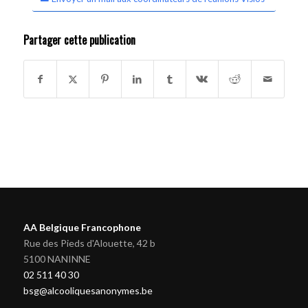
Partager cette publication
AA Belgique Francophone
Rue des Pieds d'Alouette, 42 b
5100 NANINNE
02 511 40 30
bsg@alcooliquesanonymes.be