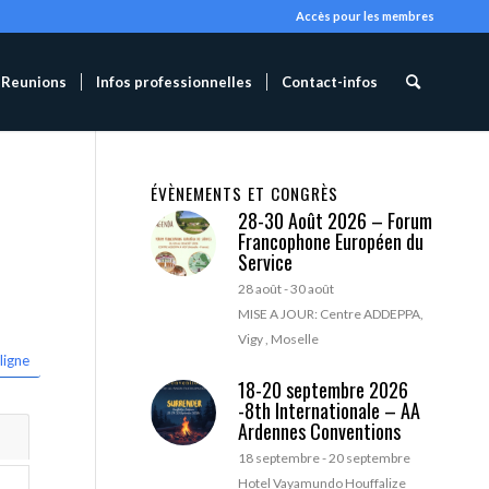
Accès pour les membres
Reunions
Infos professionnelles
Contact-infos
ÉVÈNEMENTS ET CONGRÈS
28-30 Août 2026 – Forum
Francophone Européen du
Service
28 août
-
30 août
MISE A JOUR: Centre ADDEPPA,
Vigy , Moselle
ligne
18-20 septembre 2026
-8th Internationale – AA
Ardennes Conventions
18 septembre
-
20 septembre
Hotel Vayamundo Houffalize