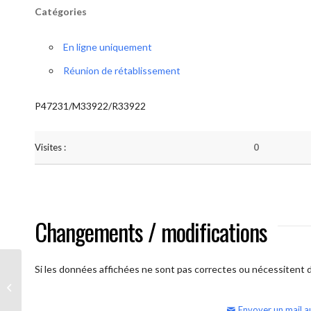
Catégories
En ligne uniquement
Réunion de rétablissement
P47231/M33922/R33922
Visites :
0
Changements / modifications
Si les données affichées ne sont pas correctes ou nécessitent d'
AA Humilité (semaine)
Envoyer un mail a