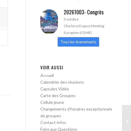
20261003- Congrès
3 octobre
Charleroi Espace Meeting
Européen (CEME)
Tous les évenements
VOIR AUSSI
Accueil
Calendrier des réunions
Capsules Vidéo
Carte des Groupes
Cellule jeune
Changements d’horaires exceptionnels
de groupes
AA
Contact-infos
Foire aux Questions