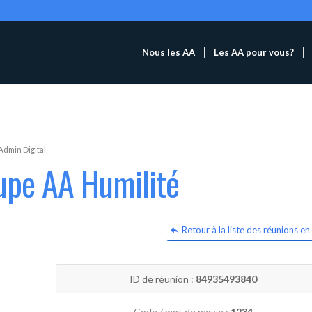
Nous les AA
Les AA pour vous?
Admin Digital
upe AA Humilité
Retour à la liste des réunions en 
ID de réunion :
84935493840
Code / mot de passe :
1234