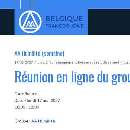
AA Humilité (semaine)
/
/
17/05/2027
dans
En ligne uniquement
,
Réunion de rétablissement
par
Réunion en ligne du gro
Date/heure
Date -
lundi 17 mai 2027
10:00 - 12:00
Groupe :
AA Humilité