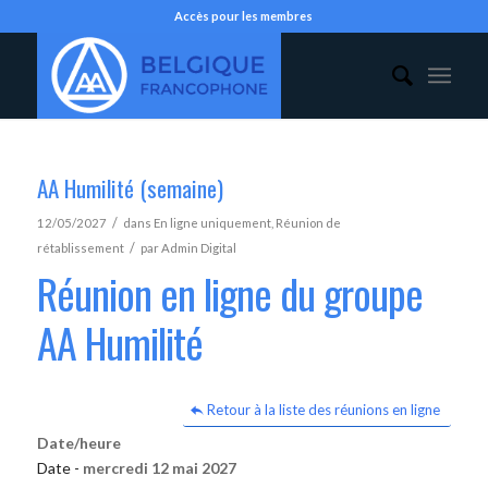
Accès pour les membres
AA Humilité (semaine)
/
12/05/2027
dans
En ligne uniquement
,
Réunion de
/
rétablissement
par
Admin Digital
Réunion en ligne du groupe
AA Humilité
Retour à la liste des réunions en ligne
Date/heure
Date -
mercredi 12 mai 2027