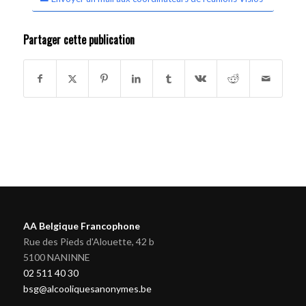
Partager cette publication
AA Belgique Francophone
Rue des Pieds d'Alouette, 42 b
5100 NANINNE
02 511 40 30
bsg@alcooliquesanonymes.be