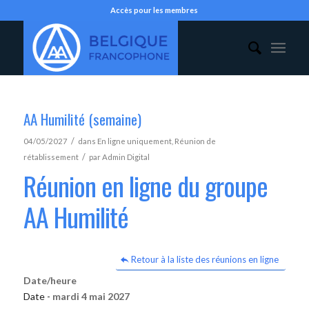
Accès pour les membres
AA Humilité (semaine)
/
04/05/2027
dans
En ligne uniquement
,
Réunion de
/
rétablissement
par
Admin Digital
Réunion en ligne du groupe
AA Humilité
Retour à la liste des réunions en ligne
Date/heure
Date -
mardi 4 mai 2027