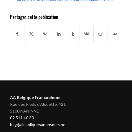
Partager cette publication
AA Belgique Francophone
Rue des Pieds d'Alouette, 42 b
5100 NANINNE
02 511 40 30
bsg@alcooliquesanonymes.be