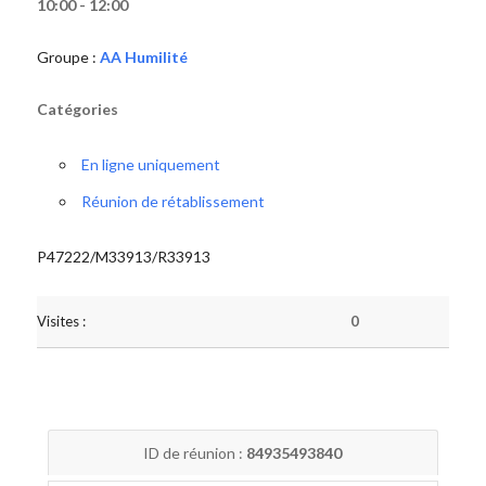
10:00 - 12:00
Groupe :
AA Humilité
Catégories
En ligne uniquement
Réunion de rétablissement
P47222/M33913/R33913
Visites :
0
ID de réunion :
84935493840