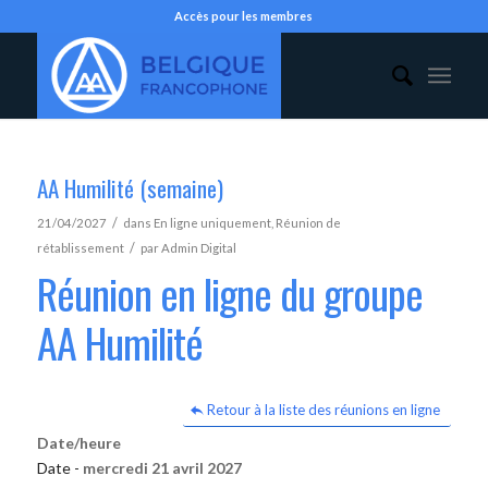
Accès pour les membres
AA Humilité (semaine)
/
21/04/2027
dans
En ligne uniquement
,
Réunion de
/
rétablissement
par
Admin Digital
Réunion en ligne du groupe
AA Humilité
Retour à la liste des réunions en ligne
Date/heure
Date -
mercredi 21 avril 2027