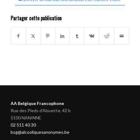
Partager cette publication
AA Belgique Francophone
Rue des Pieds d'Alouette, 42 b
5100 NANINNE
02 511 40 30
bsg@alcooliquesanonymes.be