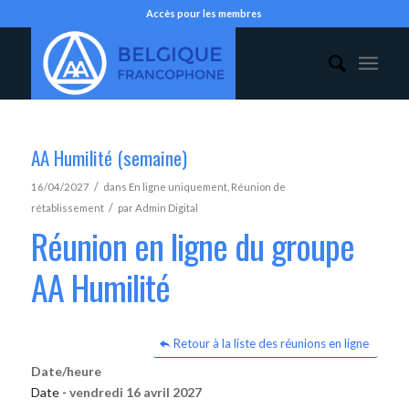
Accès pour les membres
AA Humilité (semaine)
/
16/04/2027
dans
En ligne uniquement
,
Réunion de
/
rétablissement
par
Admin Digital
Réunion en ligne du groupe
AA Humilité
Retour à la liste des réunions en ligne
Date/heure
Date -
vendredi 16 avril 2027