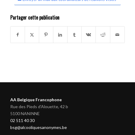
Partager cette publication
AA Belgique Francophone
Rue des Pieds d'Alouette, 42 b
5100 NANINNE
02 511 40 30
bsg@alcooliquesanonymes.be