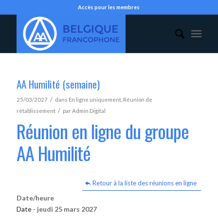
Accès pour les membres
AA Humilité (semaine)
/
25/03/2027
dans
En ligne uniquement
,
Réunion de
/
rétablissement
par
Admin Digital
Réunion en ligne du groupe
AA Humilité
Retour à la liste des réunions en ligne
Date/heure
Date -
jeudi 25 mars 2027