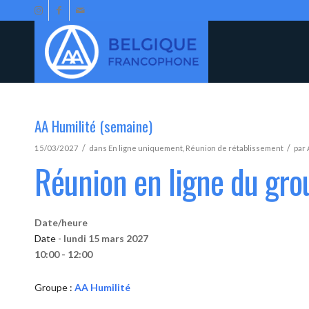
AA Humilité (semaine)
/
/
15/03/2027
dans
En ligne uniquement
,
Réunion de rétablissement
par
Réunion en ligne du gro
Date/heure
Date -
lundi 15 mars 2027
10:00 - 12:00
Groupe :
AA Humilité