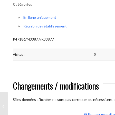
Catégories
En ligne uniquement
Réunion de rétablissement
P47186/M33877/R33877
Visites :
0
Changements / modifications
Si les données affichées ne sont pas correctes ou nécessitent d'
AA Humilité (semaine)
Envoyer un mail a