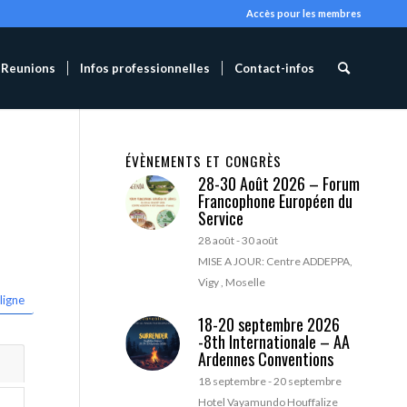
Accès pour les membres
Reunions
Infos professionnelles
Contact-infos
ÉVÈNEMENTS ET CONGRÈS
28-30 Août 2026 – Forum
Francophone Européen du
Service
28 août
-
30 août
MISE A JOUR: Centre ADDEPPA,
Vigy , Moselle
ligne
18-20 septembre 2026
-8th Internationale – AA
Ardennes Conventions
18 septembre
-
20 septembre
Hotel Vayamundo Houffalize