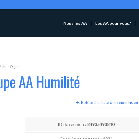
Nous les AA
Les AA pour vous?
Admin Digital
upe AA Humilité
Retour à la liste des réunions en 
ID de réunion :
84935493840
Code / mot de passe :
1234