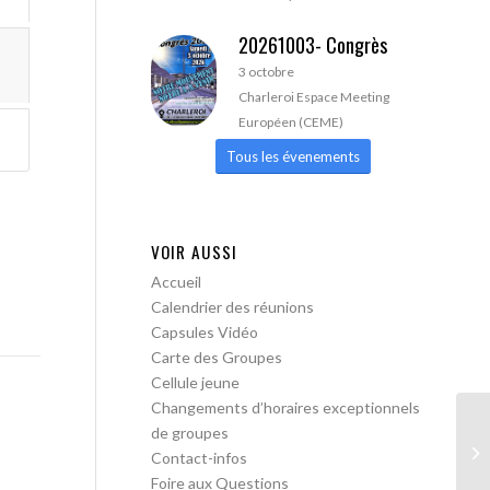
20261003- Congrès
3 octobre
Charleroi Espace Meeting
Européen (CEME)
Tous les évenements
VOIR AUSSI
Accueil
Calendrier des réunions
Capsules Vidéo
Carte des Groupes
Cellule jeune
Changements d’horaires exceptionnels
de groupes
AA
Contact-infos
Foire aux Questions