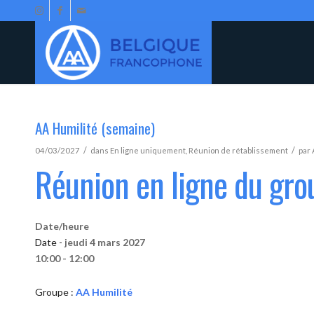
AA Humilité (semaine)
/
/
04/03/2027
dans
En ligne uniquement
,
Réunion de rétablissement
par
Réunion en ligne du gro
Date/heure
Date -
jeudi 4 mars 2027
10:00 - 12:00
Groupe :
AA Humilité