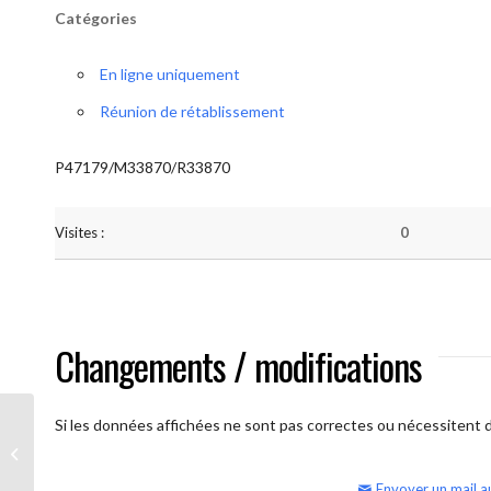
Catégories
En ligne uniquement
Réunion de rétablissement
P47179/M33870/R33870
Visites :
0
Changements / modifications
Si les données affichées ne sont pas correctes ou nécessitent d'
AA Humilité (semaine)
Envoyer un mail a