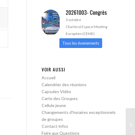
20261003- Congrès
3 octobre
Charleroi Espace Meeting
Européen (CEME)
Tous les évenements
VOIR AUSSI
Accueil
Calendrier des réunions
Capsules Vidéo
Carte des Groupes
Cellule jeune
Changements d’horaires exceptionnels
de groupes
AA
Contact-infos
Foire aux Questions