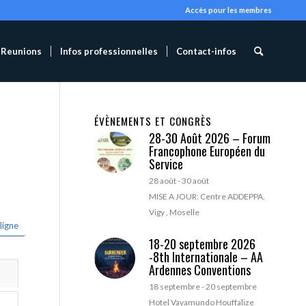
Accès pour les membres
Reunions
Infos professionnelles
Contact-infos
ÉVÈNEMENTS ET CONGRÈS
28-30 Août 2026 – Forum
Francophone Européen du
Service
28 août
-
30 août
MISE A JOUR: Centre ADDEPPA,
Vigy , Moselle
ligne
18-20 septembre 2026
-8th Internationale – AA
Ardennes Conventions
18 septembre
-
20 septembre
Hotel Vayamundo Houffalize