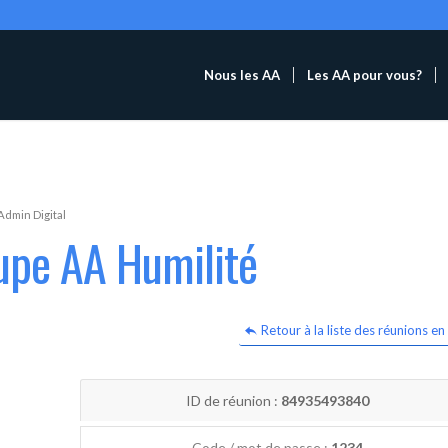
Nous les AA
Les AA pour vous?
Admin Digital
upe AA Humilité
Retour à la liste des réunions en 
ID de réunion :
84935493840
Code / mot de passe :
1234