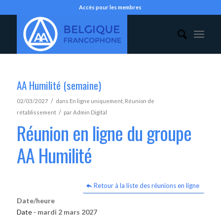
Accès pour les membres
AA Humilité (semaine)
/
02/03/2027
dans
En ligne uniquement
,
Réunion de
/
rétablissement
par
Admin Digital
Réunion en ligne du groupe
AA Humilité
Retour à la liste des réunions en ligne
Date/heure
Date -
mardi 2 mars 2027