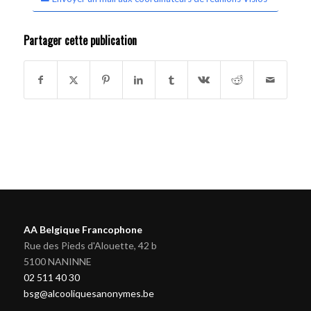
Partager cette publication
AA Belgique Francophone
Rue des Pieds d'Alouette, 42 b
5100 NANINNE
02 511 40 30
bsg@alcooliquesanonymes.be