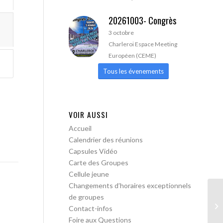
20261003- Congrès
3 octobre
Charleroi Espace Meeting
Européen (CEME)
Tous les évenements
VOIR AUSSI
Accueil
Calendrier des réunions
Capsules Vidéo
Carte des Groupes
Cellule jeune
Changements d’horaires exceptionnels
de groupes
AA
Contact-infos
Foire aux Questions