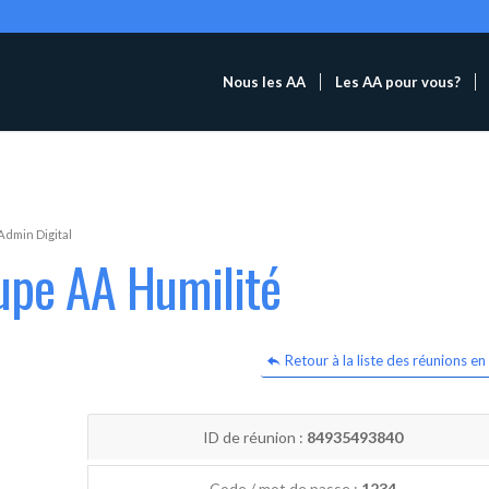
Nous les AA
Les AA pour vous?
Admin Digital
upe AA Humilité
Retour à la liste des réunions en 
ID de réunion :
84935493840
Code / mot de passe :
1234