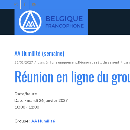
AA Humilité (semaine)
/
/
26/01/2027
dans
En ligne uniquement
,
Réunion de rétablissement
par
Réunion en ligne du gro
Date/heure
Date -
mardi 26 janvier 2027
10:00 - 12:00
Groupe :
AA Humilité