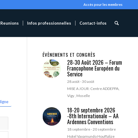
Accès pour les membres
Reunions
Infos professionnelles
Contact-infos
ÉVÈNEMENTS ET CONGRÈS
28-30 Août 2026 – Forum
Francophone Européen du
Service
28 août
-
30 août
MISE A JOUR: Centre ADDEPPA,
Vigy , Moselle
ligne
18-20 septembre 2026
-8th Internationale – AA
Ardennes Conventions
18 septembre
-
20 septembre
Hotel Vayamundo Houffalize