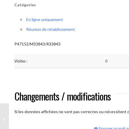
Catégories
En ligne uniquement
Réunion de rétablissement
P47152/M33843/R33843
Visites :
0
Changements / modifications
Si les données affichées ne sont pas correctes ou nécessitent d'
AA Humilité (semaine)
Envoyer un mail a