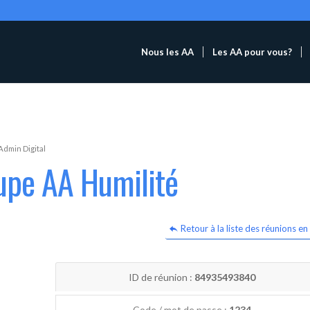
Nous les AA
Les AA pour vous?
Admin Digital
upe AA Humilité
Retour à la liste des réunions en 
ID de réunion :
84935493840
Code / mot de passe :
1234