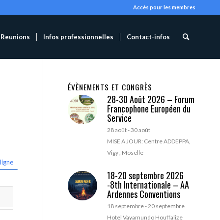
Accès pour les membres
Reunions
Infos professionnelles
Contact-infos
ÉVÈNEMENTS ET CONGRÈS
28-30 Août 2026 – Forum
Francophone Européen du
Service
28 août
-
30 août
MISE A JOUR: Centre ADDEPPA,
Vigy , Moselle
ligne
18-20 septembre 2026
-8th Internationale – AA
Ardennes Conventions
18 septembre
-
20 septembre
Hotel Vayamundo Houffalize