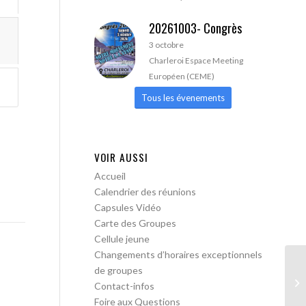
20261003- Congrès
3 octobre
Charleroi Espace Meeting
Européen (CEME)
Tous les évenements
VOIR AUSSI
Accueil
Calendrier des réunions
Capsules Vidéo
Carte des Groupes
Cellule jeune
Changements d’horaires exceptionnels
de groupes
AA
Contact-infos
Foire aux Questions