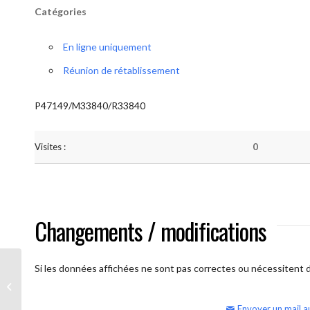
Catégories
En ligne uniquement
Réunion de rétablissement
P47149/M33840/R33840
Visites :
0
Changements / modifications
Si les données affichées ne sont pas correctes ou nécessitent d'
AA Humilité (semaine)
Envoyer un mail a