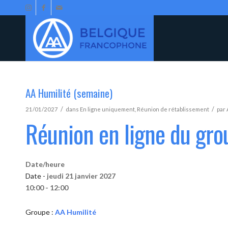
AA Humilité (semaine)
/
/
21/01/2027
dans
En ligne uniquement
,
Réunion de rétablissement
par
Réunion en ligne du gro
Date/heure
Date -
jeudi 21 janvier 2027
10:00 - 12:00
Groupe :
AA Humilité