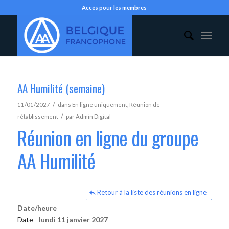
Accès pour les membres
AA Humilité (semaine)
/
11/01/2027
dans
En ligne uniquement
,
Réunion de
/
rétablissement
par
Admin Digital
Réunion en ligne du groupe
AA Humilité
Retour à la liste des réunions en ligne
Date/heure
Date -
lundi 11 janvier 2027