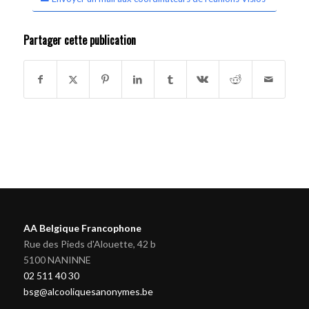
Partager cette publication
AA Belgique Francophone
Rue des Pieds d'Alouette, 42 b
5100 NANINNE
02 511 40 30
bsg@alcooliquesanonymes.be