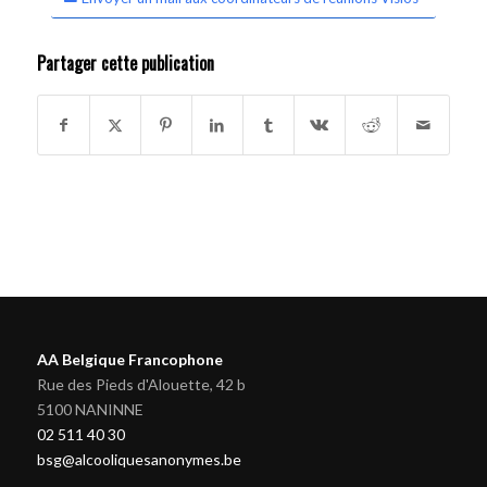
Partager cette publication
AA Belgique Francophone
Rue des Pieds d'Alouette, 42 b
5100 NANINNE
02 511 40 30
bsg@alcooliquesanonymes.be