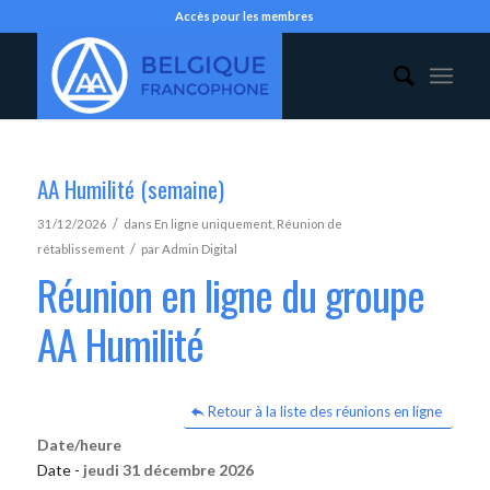
Accès pour les membres
AA Humilité (semaine)
/
31/12/2026
dans
En ligne uniquement
,
Réunion de
/
rétablissement
par
Admin Digital
Réunion en ligne du groupe
AA Humilité
Retour à la liste des réunions en ligne
Date/heure
Date -
jeudi 31 décembre 2026