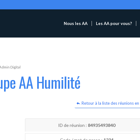
Nous les AA
Les AA pour vous?
Admin Digital
upe AA Humilité
Retour à la liste des réunions en 
ID de réunion :
84935493840
Code / mot de passe :
1234