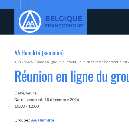
AA Humilité (semaine)
/
/
18/12/2026
dans
En ligne uniquement
,
Réunion de rétablissement
par
Réunion en ligne du gro
Date/heure
Date -
vendredi 18 décembre 2026
10:00 - 12:00
Groupe :
AA Humilité