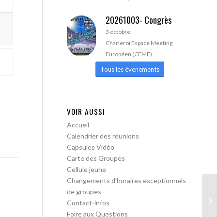
20261003- Congrès
3 octobre
Charleroi Espace Meeting
Européen (CEME)
Tous les évenements
VOIR AUSSI
Accueil
Calendrier des réunions
Capsules Vidéo
Carte des Groupes
Cellule jeune
Changements d’horaires exceptionnels
de groupes
AA
Contact-infos
Foire aux Questions