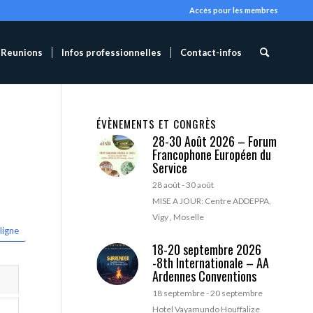
Accès pour les membres
Reunions
Infos professionnelles
Contact-infos
ÉVÈNEMENTS ET CONGRÈS
28-30 Août 2026 – Forum
Francophone Européen du
Service
28 août
-
30 août
MISE A JOUR: Centre ADDEPPA,
Vigy , Moselle
ligne
18-20 septembre 2026
-8th Internationale – AA
Ardennes Conventions
18 septembre
-
20 septembre
Hotel Vayamundo Houffalize