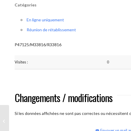
Catégories
En ligne uniquement
Réunion de rétablissement
P47125/M33816/R33816
Visites :
0
Changements / modifications
Si les données affichées ne sont pas correctes ou nécessitent d'
AA Humilité (semaine)
Envoyer un mail a