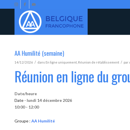
AA Humilité (semaine)
/
/
14/12/2026
dans
En ligne uniquement
,
Réunion de rétablissement
par
Réunion en ligne du gro
Date/heure
Date -
lundi 14 décembre 2026
10:00 - 12:00
Groupe :
AA Humilité