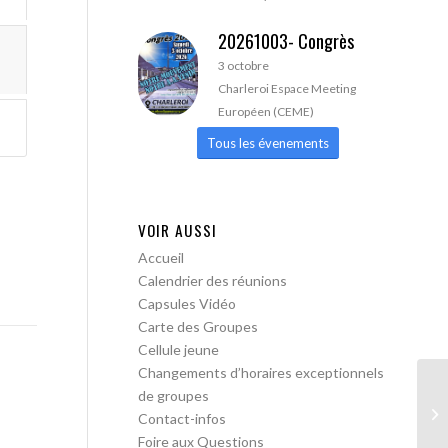
20261003- Congrès
3 octobre
Charleroi Espace Meeting
Européen (CEME)
Tous les évenements
VOIR AUSSI
Accueil
Calendrier des réunions
Capsules Vidéo
Carte des Groupes
Cellule jeune
Changements d’horaires exceptionnels
de groupes
AA
Contact-infos
Foire aux Questions