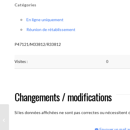
Catégories
En ligne uniquement
Réunion de rétablissement
P47121/M33812/R33812
Visites :
0
Changements / modifications
Si les données affichées ne sont pas correctes ou nécessitent d'
AA Humilité (semaine)
Envoyer un mail a