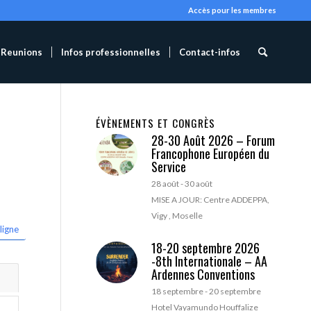
Accès pour les membres
Reunions
Infos professionnelles
Contact-infos
ÉVÈNEMENTS ET CONGRÈS
28-30 Août 2026 – Forum
Francophone Européen du
Service
28 août
-
30 août
MISE A JOUR: Centre ADDEPPA,
Vigy , Moselle
ligne
18-20 septembre 2026
-8th Internationale – AA
Ardennes Conventions
18 septembre
-
20 septembre
Hotel Vayamundo Houffalize