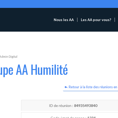
Nous les AA
Les AA pour vous?
Admin Digital
upe AA Humilité
Retour à la liste des réunions en 
ID de réunion :
84935493840
Code / mot de passe :
1234