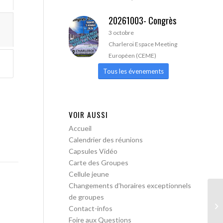
20261003- Congrès
3 octobre
Charleroi Espace Meeting
Européen (CEME)
Tous les évenements
VOIR AUSSI
Accueil
Calendrier des réunions
Capsules Vidéo
Carte des Groupes
Cellule jeune
Changements d’horaires exceptionnels
de groupes
AA
Contact-infos
Foire aux Questions