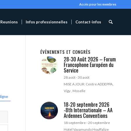
Accès pour les membres
Reunions
Infos professionnelles
Contact-infos
ÉVÈNEMENTS ET CONGRÈS
28-30 Août 2026 – Forum
Francophone Européen du
Service
28 août
-
30 août
MISE A JOUR: Centre ADDEPPA,
Vigy , Moselle
ligne
18-20 septembre 2026
-8th Internationale – AA
Ardennes Conventions
18 septembre
-
20 septembre
Hotel Vayamundo Houffalize