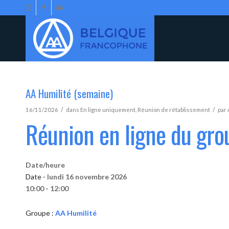
AA Humilité (semaine)
/
/
16/11/2026
dans
En ligne uniquement
,
Réunion de rétablissement
par
Réunion en ligne du gro
Date/heure
Date -
lundi 16 novembre 2026
10:00 - 12:00
Groupe :
AA Humilité