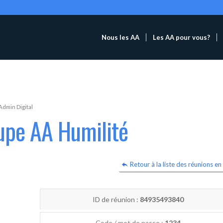
Nous les AA
Les AA pour vous?
Admin Digital
upe AA Humilité
Retour à la liste des réunions en 
ID de réunion :
84935493840
Code / mot de passe :
1234