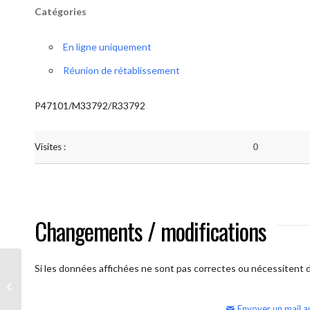
Catégories
En ligne uniquement
Réunion de rétablissement
P47101/M33792/R33792
Visites :
0
Changements / modifications
Si les données affichées ne sont pas correctes ou nécessitent d'
AA Humilité (semaine)
Envoyer un mail a