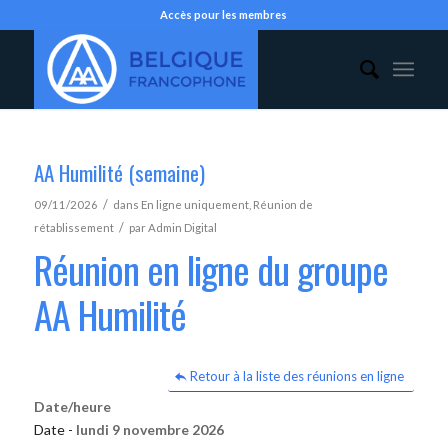
Accès pour les membres
AA Humilité (semaine)
/
09/11/2026
dans
En ligne uniquement
,
Réunion de
/
rétablissement
par
Admin Digital
Réunion en ligne du groupe
AA Humilité
Retour à la liste des réunions en ligne
Date/heure
Date -
lundi 9 novembre 2026