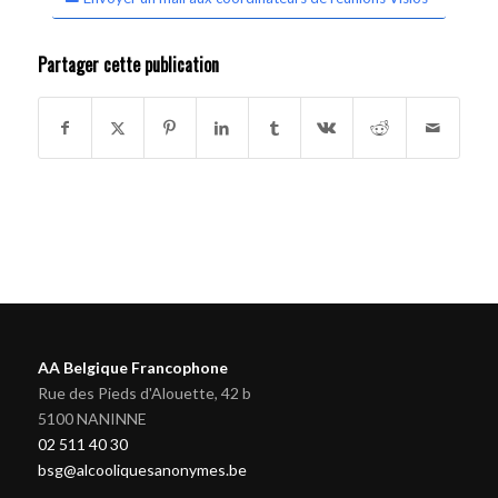
Partager cette publication
AA Belgique Francophone
Rue des Pieds d'Alouette, 42 b
5100 NANINNE
02 511 40 30
bsg@alcooliquesanonymes.be