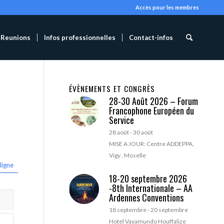
Accès pour les membres
Reunions
Infos professionnelles
Contact-infos
ÉVÈNEMENTS ET CONGRÈS
28-30 Août 2026 – Forum
Francophone Européen du
Service
28 août
-
30 août
MISE A JOUR: Centre ADDEPPA,
Vigy , Moselle
ligne
18-20 septembre 2026
-8th Internationale – AA
Ardennes Conventions
18 septembre
-
20 septembre
Hotel Vayamundo Houffalize