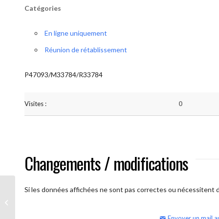
Catégories
En ligne uniquement
Réunion de rétablissement
P47093/M33784/R33784
Visites :
0
Changements / modifications
Si les données affichées ne sont pas correctes ou nécessitent d'
AA Humilité (semaine)
Envoyer un mail a