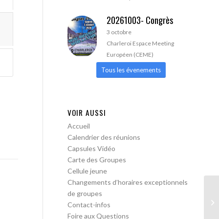
20261003- Congrès
3 octobre
Charleroi Espace Meeting
Européen (CEME)
Tous les évenements
VOIR AUSSI
Accueil
Calendrier des réunions
Capsules Vidéo
Carte des Groupes
Cellule jeune
Changements d’horaires exceptionnels
de groupes
AA
Contact-infos
Foire aux Questions