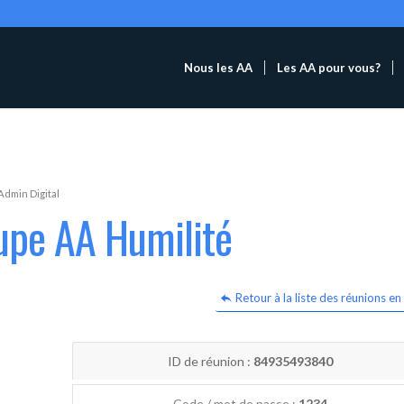
Nous les AA
Les AA pour vous?
Admin Digital
upe AA Humilité
Retour à la liste des réunions en 
ID de réunion :
84935493840
Code / mot de passe :
1234