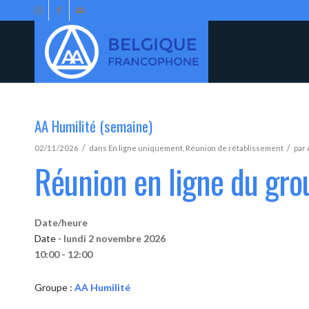
AA Humilité (semaine)
/
/
02/11/2026
dans
En ligne uniquement
,
Réunion de rétablissement
par
Réunion en ligne du gro
Date/heure
Date -
lundi 2 novembre 2026
10:00 - 12:00
Groupe :
AA Humilité