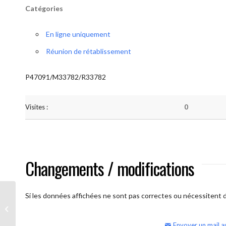
Catégories
En ligne uniquement
Réunion de rétablissement
P47091/M33782/R33782
Visites :
0
Changements / modifications
Si les données affichées ne sont pas correctes ou nécessitent d'
AA Humilité (semaine)
Envoyer un mail a