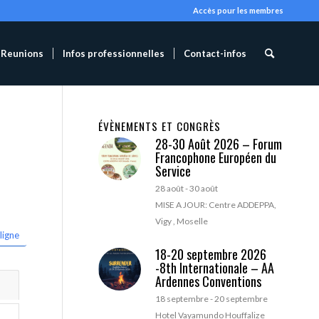
Accès pour les membres
Reunions
Infos professionnelles
Contact-infos
ÉVÈNEMENTS ET CONGRÈS
28-30 Août 2026 – Forum
Francophone Européen du
Service
28 août
-
30 août
MISE A JOUR: Centre ADDEPPA,
Vigy , Moselle
ligne
18-20 septembre 2026
-8th Internationale – AA
Ardennes Conventions
18 septembre
-
20 septembre
Hotel Vayamundo Houffalize