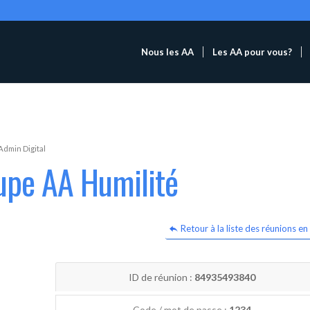
Nous les AA
Les AA pour vous?
Admin Digital
upe AA Humilité
Retour à la liste des réunions en 
ID de réunion :
84935493840
Code / mot de passe :
1234