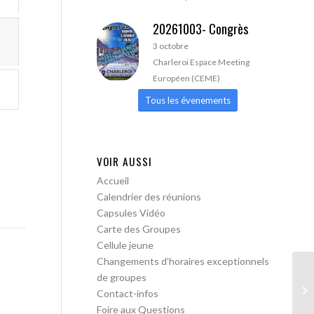
20261003- Congrès
3 octobre
Charleroi Espace Meeting
Européen (CEME)
Tous les évenements
VOIR AUSSI
Accueil
Calendrier des réunions
Capsules Vidéo
Carte des Groupes
Cellule jeune
Changements d’horaires exceptionnels
de groupes
AA
Contact-infos
Foire aux Questions