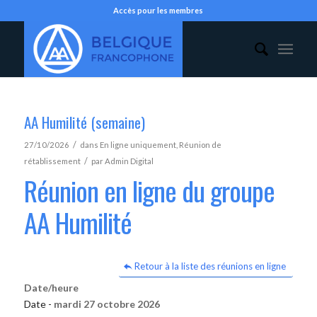
Accès pour les membres
AA Humilité (semaine)
/
27/10/2026
dans
En ligne uniquement
,
Réunion de
/
rétablissement
par
Admin Digital
Réunion en ligne du groupe
AA Humilité
Retour à la liste des réunions en ligne
Date/heure
Date -
mardi 27 octobre 2026