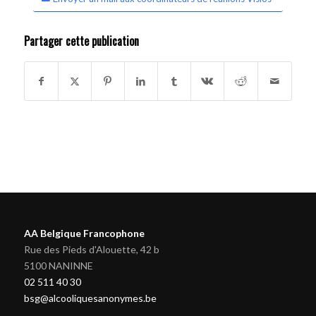
Partager cette publication
AA Belgique Francophone
Rue des Pieds d'Alouette, 42 b
5100 NANINNE
02 511 40 30
bsg@alcooliquesanonymes.be