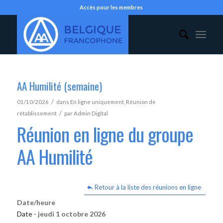
Accès pour les membres
AA Humilité (semaine)
/
01/10/2026
dans
En ligne uniquement
,
Réunion de
/
rétablissement
par
Admin Digital
Réunion en ligne du groupe
AA Humilité
Retour à la liste des réunions en ligne
Date/heure
Date -
jeudi 1 octobre 2026