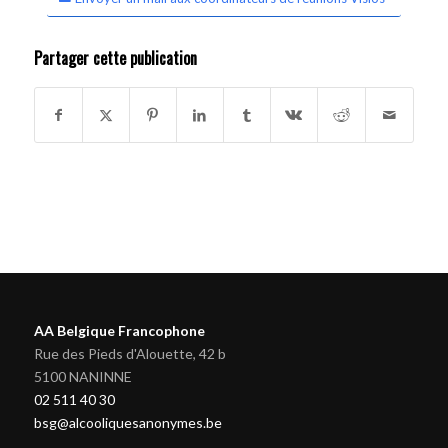
Partager cette publication
AA Belgique Francophone
Rue des Pieds d'Alouette, 42 b
5100 NANINNE
02 511 40 30
bsg@alcooliquesanonymes.be