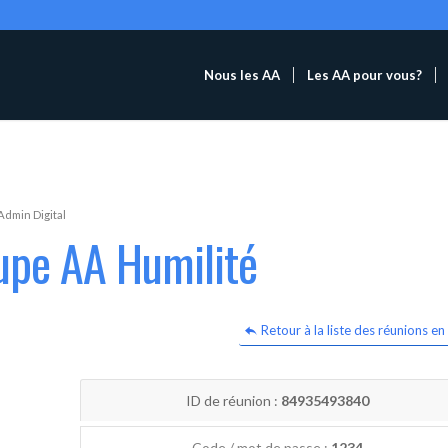
Nous les AA
Les AA pour vous?
Admin Digital
upe AA Humilité
Retour à la liste des réunions en 
ID de réunion :
84935493840
Code / mot de passe :
1234