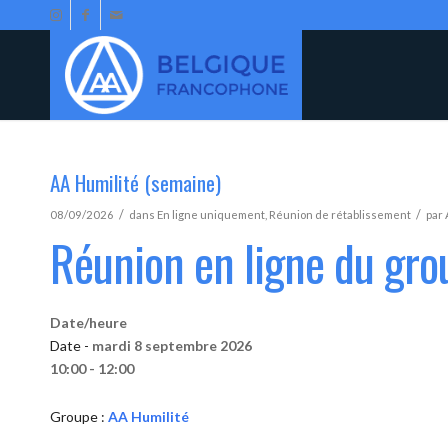
AA Humilité (semaine)
/
/
08/09/2026
dans
En ligne uniquement
,
Réunion de rétablissement
par
Réunion en ligne du gro
Date/heure
Date -
mardi 8 septembre 2026
10:00 - 12:00
Groupe :
AA Humilité