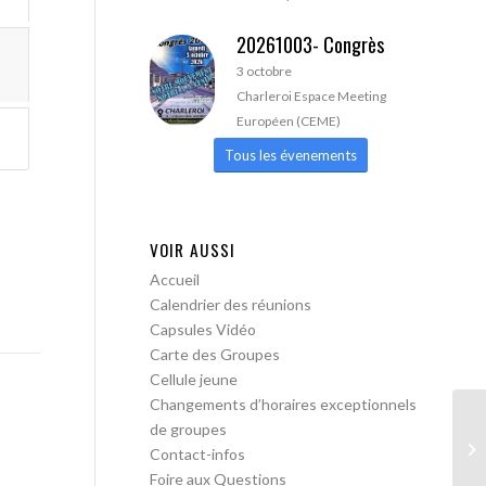
20261003- Congrès
3 octobre
Charleroi Espace Meeting
Européen (CEME)
Tous les évenements
VOIR AUSSI
Accueil
Calendrier des réunions
Capsules Vidéo
Carte des Groupes
Cellule jeune
Changements d’horaires exceptionnels
de groupes
AA
Contact-infos
Foire aux Questions