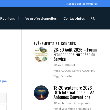
Accès pour les membres
Reunions
Infos professionnelles
Contact-infos
ÉVÈNEMENTS ET CONGRÈS
28-30 Août 2026 – Forum
Francophone Européen du
Service
28 août
-
30 août
MISE A JOUR: Centre ADDEPPA,
Vigy , Moselle
ligne
18-20 septembre 2026
-8th Internationale – AA
Ardennes Conventions
18 septembre
-
20 septembre
Hotel Vayamundo Houffalize