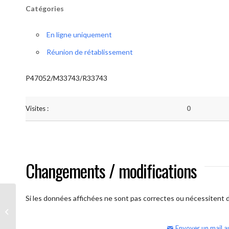
Catégories
En ligne uniquement
Réunion de rétablissement
P47052/M33743/R33743
Visites :
0
Changements / modifications
Si les données affichées ne sont pas correctes ou nécessitent d'
AA Humilité (semaine)
Envoyer un mail a