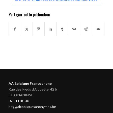
Partager cette publication
AA Belgique Francophone
Rue des Pieds d'Alouette, 42 b
5100 NANINNE
02 511 40 30
bsg@alcooliquesanonymes.be