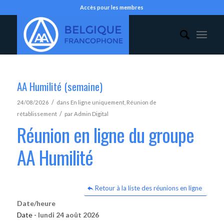
Accès pour les membres
AA Humilité (semaine)
/
24/08/2026
dans
En ligne uniquement
,
Réunion de
/
rétablissement
par
Admin Digital
Réunion en ligne du groupe
AA Humilité
Retour à la liste des réunions en ligne
Date/heure
Date -
lundi 24 août 2026