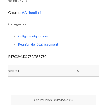
10:00 - 12:00
Groupe :
AA Humilité
Catégories
En ligne uniquement
Réunion de rétablissement
P47039/M33730/R33730
Visites :
0
ID de réunion :
84935493840