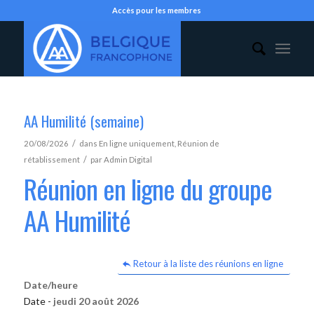
Accès pour les membres
AA Humilité (semaine)
/
20/08/2026
dans
En ligne uniquement
,
Réunion de
/
rétablissement
par
Admin Digital
Réunion en ligne du groupe
AA Humilité
Retour à la liste des réunions en ligne
Date/heure
Date -
jeudi 20 août 2026