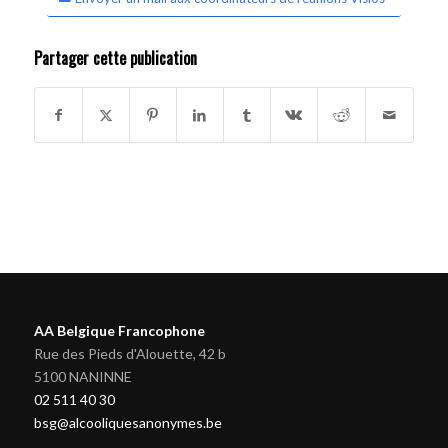
Partager cette publication
AA Belgique Francophone
Rue des Pieds d'Alouette, 42 b
5100 NANINNE
02 511 40 30
bsg@alcooliquesanonymes.be