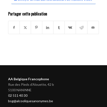
Partager cette publication
AA Belgique Francophone
Rue des Pieds d'Alouette, 42 b
5100 NANINNE
02 511 40 30
bsg@alcooliquesanonymes.be