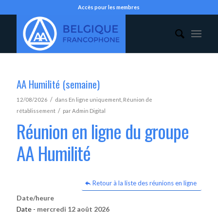
Accès pour les membres
AA Humilité (semaine)
/
12/08/2026
dans
En ligne uniquement
,
Réunion de
/
rétablissement
par
Admin Digital
Réunion en ligne du groupe
AA Humilité
Retour à la liste des réunions en ligne
Date/heure
Date -
mercredi 12 août 2026