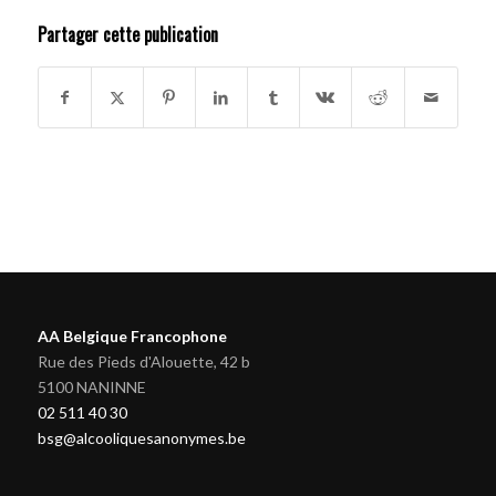
Partager cette publication
AA Belgique Francophone
Rue des Pieds d'Alouette, 42 b
5100 NANINNE
02 511 40 30
bsg@alcooliquesanonymes.be