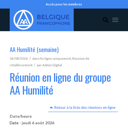
Accès pour les membres
AA Humilité (semaine)
/
06/08/2026
dans
En ligne uniquement
,
Réunion de
/
rétablissement
par
Admin Digital
Réunion en ligne du groupe
AA Humilité
Retour à la liste des réunions en ligne
Date/heure
Date -
jeudi 6 août 2026