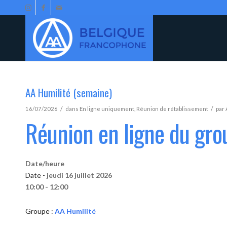
AA Humilité (semaine)
/
/
16/07/2026
dans
En ligne uniquement
,
Réunion de rétablissement
par
Réunion en ligne du gro
Date/heure
Date -
jeudi 16 juillet 2026
10:00 - 12:00
Groupe :
AA Humilité