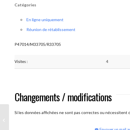
Catégories
En ligne uniquement
Réunion de rétablissement
P47014/M33705/R33705
Visites :
4
Changements / modifications
Si les données affichées ne sont pas correctes ou nécessitent d'
AA Humilité (semaine)
Envoyer un mail a