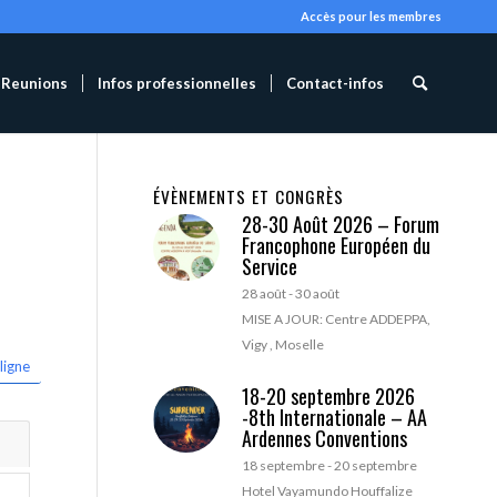
Accès pour les membres
Reunions
Infos professionnelles
Contact-infos
ÉVÈNEMENTS ET CONGRÈS
28-30 Août 2026 – Forum
Francophone Européen du
Service
28 août
-
30 août
MISE A JOUR: Centre ADDEPPA,
Vigy , Moselle
ligne
18-20 septembre 2026
-8th Internationale – AA
Ardennes Conventions
18 septembre
-
20 septembre
Hotel Vayamundo Houffalize