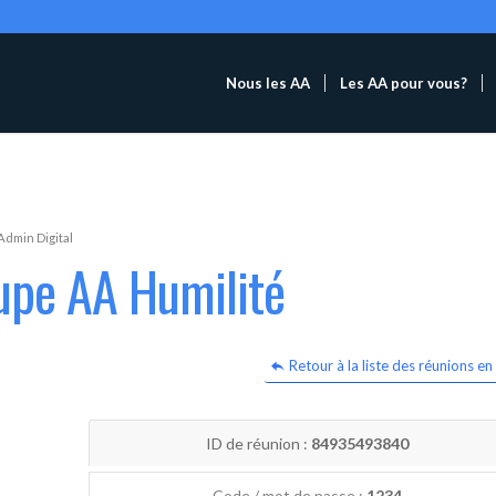
Nous les AA
Les AA pour vous?
Admin Digital
upe AA Humilité
Retour à la liste des réunions en 
ID de réunion :
84935493840
Code / mot de passe :
1234