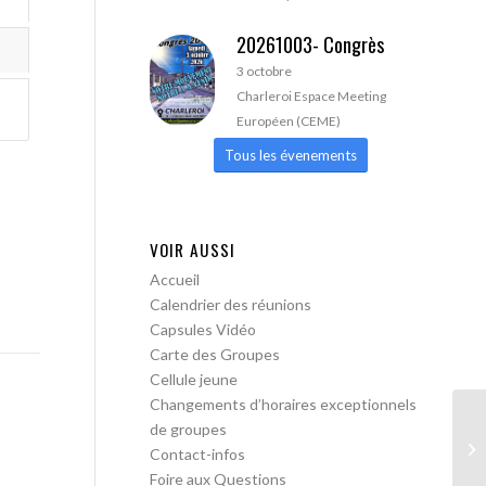
20261003- Congrès
3 octobre
Charleroi Espace Meeting
Européen (CEME)
Tous les évenements
VOIR AUSSI
Accueil
Calendrier des réunions
Capsules Vidéo
Carte des Groupes
Cellule jeune
Changements d’horaires exceptionnels
de groupes
AA
Contact-infos
Foire aux Questions