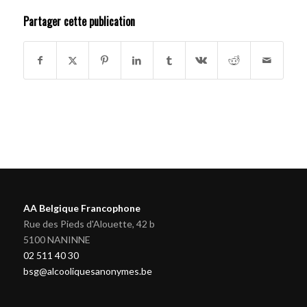
Partager cette publication
AA Belgique Francophone
Rue des Pieds d'Alouette, 42 b
5100 NANINNE
02 511 40 30
bsg@alcooliquesanonymes.be