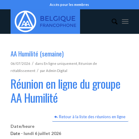
Accès pour les membres
AA Humilité (semaine)
/
06/07/2026
dans
En ligne uniquement
,
Réunion de
/
rétablissement
par
Admin Digital
Réunion en ligne du groupe
AA Humilité
Retour à la liste des réunions en ligne
Date/heure
Date -
lundi 6 juillet 2026