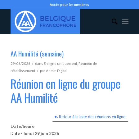
Accès pour les membres
AA Humilité (semaine)
/
29/06/2026
dans
En ligne uniquement
,
Réunion de
/
rétablissement
par
Admin Digital
Réunion en ligne du groupe
AA Humilité
Retour à la liste des réunions en ligne
Date/heure
Date -
lundi 29 juin 2026