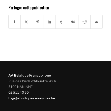
Partager cette publication
AA Belgique Francophone
Rue des Pieds d'Alouette, 42 b
5100 NANINNE
02 511 40 30
bsg@alcooliquesanonymes.be